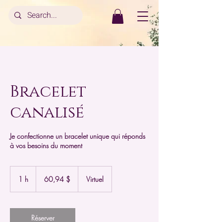
Bracelet
canalisé
Je confectionne un bracelet unique qui réponds
à vos besoins du moment
60,94 dollars
canadiens
1 h
1
60,94 $
Virtuel
Réserver