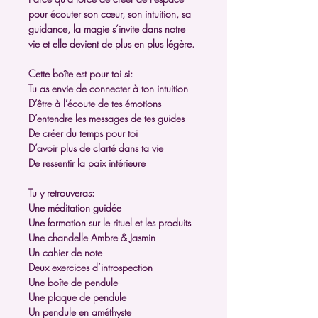
pour écouter son cœur, son intuition, sa
guidance, la magie s’invite dans notre
vie et elle devient de plus en plus légère.
Cette boîte est pour toi si:
Tu as envie de connecter à ton intuition
D’être à l’écoute de tes émotions
D’entendre les messages de tes guides
De créer du temps pour toi
D’avoir plus de clarté dans ta vie
De ressentir la paix intérieure
Tu y retrouveras:
Une méditation guidée
Une formation sur le rituel et les produits
Une chandelle Ambre & Jasmin
Un cahier de note
Deux exercices d’introspection
Une boîte de pendule
Une plaque de pendule
Un pendule en améthyste